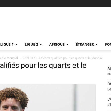
LIGUE 1
LIGUE 2
AFRIQUE
ÉTRANGER
FO
 et le Mondial
CAN U17 : Les Verts qualifiés pour les quarts et le Mondial
lifiés pour les quarts et le
AC
su
Of
L
CA
d’