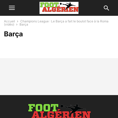
Accueil
Champions League : Le Barça a fait le boulot face à la Roma
(vidéo)
Barça
Barça