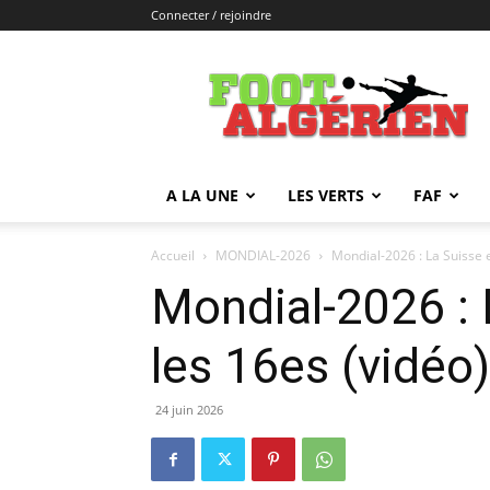
Connecter / rejoindre
FOOTALGERIEN
A LA UNE
LES VERTS
FAF
Accueil
MONDIAL-2026
Mondial-2026 : La Suisse e
Mondial-2026 : 
les 16es (vidéo)
24 juin 2026