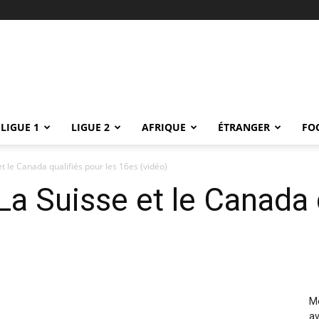
LIGUE 1
LIGUE 2
AFRIQUE
ÉTRANGER
FO
t le Canada qualifiés pour les 16es (vidéo)
La Suisse et le Canada 
Me
av