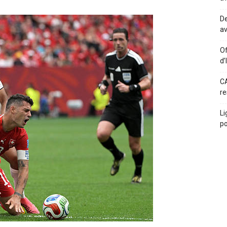
De
av
Of
d’
CA
re
Li
po