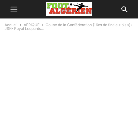
Accueil
AFRIQUE
Coupe de la Confédération (16es de finale « bis ») :
JSK- Royal Leopards...