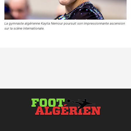
La gymnaste algérienne Kaylia Nemour poursuit son impressionnante ascension
sur la scène internationale.