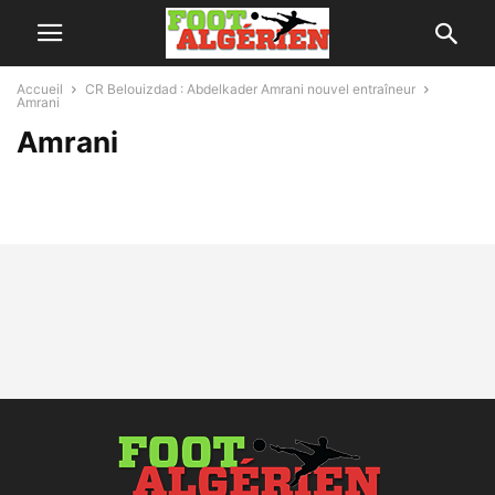
Accueil
CR Belouizdad : Abdelkader Amrani nouvel entraîneur
Amrani
Amrani