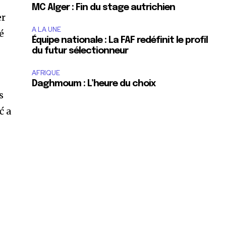
MC Alger : Fin du stage autrichien
er
A LA UNE
é
Équipe nationale : La FAF redéfinit le profil
du futur sélectionneur
AFRIQUE
Daghmoum : L’heure du choix
s
ć a