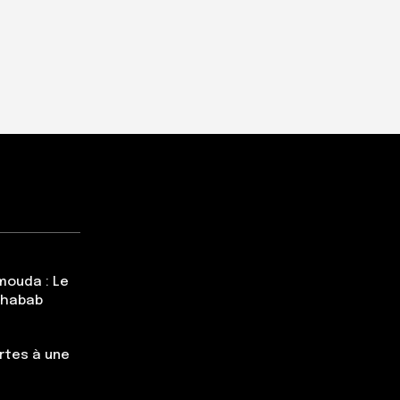
mouda : Le
Chabab
rtes à une