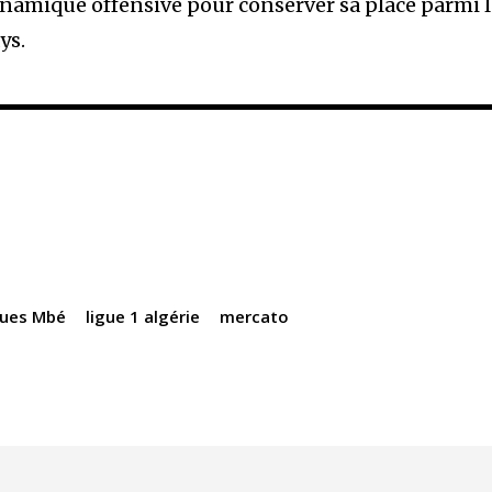
namique offensive pour conserver sa place parmi l
ys.
ques Mbé
ligue 1 algérie
mercato