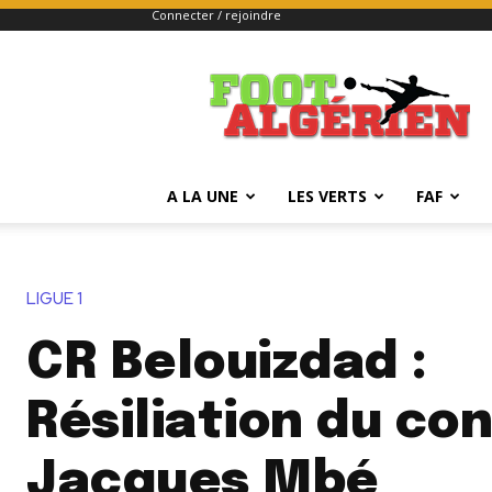
Connecter / rejoindre
FOOTALGERIEN
A LA UNE
LES VERTS
FAF
LIGUE 1
CR Belouizdad :
Résiliation du co
Jacques Mbé