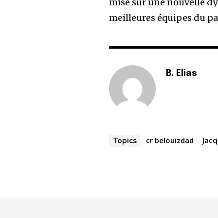
mise sur une nouvelle dy
meilleures équipes du pa
B. Elias
cr belouizdad
Jac
Topics