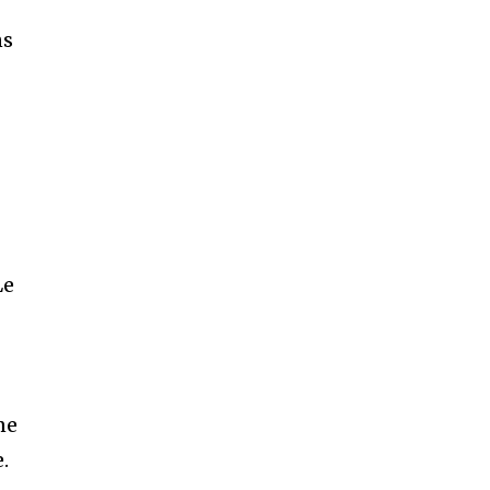
ns
Le
ne
.