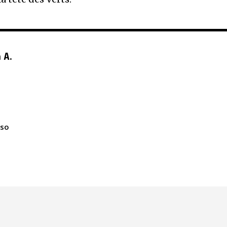
 A.
nso