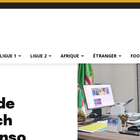
LIGUE 1
LIGUE 2
AFRIQUE
ÉTRANGER
FOO
de
ch
onso