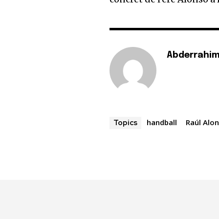
Abderrahim
handball
Raúl Alo
Topics