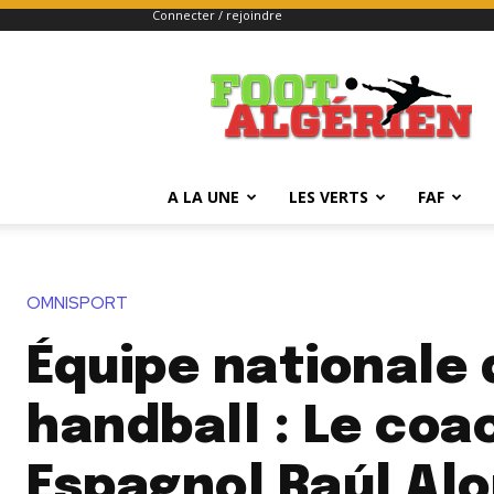
Connecter / rejoindre
FOOTALGERIEN
A LA UNE
LES VERTS
FAF
OMNISPORT
Équipe nationale 
handball : Le coa
Espagnol Raúl Al