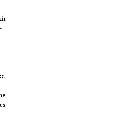
nir
-
oc.
une
des