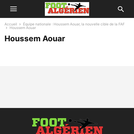
Accueil
Équipe nationale : Houssem Aouar, la nouvelle cible de la FAF
Houssem Aouar
Houssem Aouar