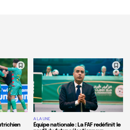
A LA UNE
utrichien
Équipe nationale : La FAF redéfinit le