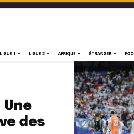
LIGUE 1
LIGUE 2
AFRIQUE
ÉTRANGER
FOO
: Une
ève des