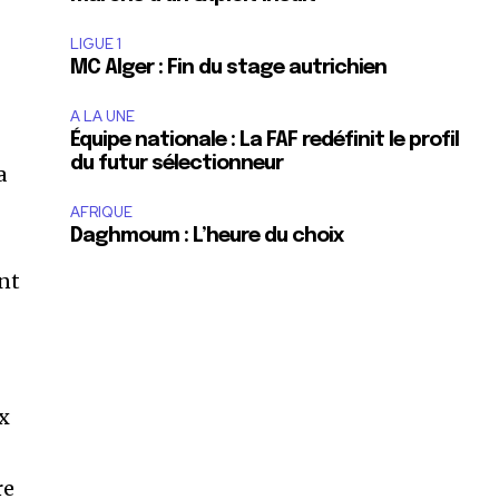
LIGUE 1
MC Alger : Fin du stage autrichien
A LA UNE
Équipe nationale : La FAF redéfinit le profil
du futur sélectionneur
a
AFRIQUE
Daghmoum : L’heure du choix
nt
ix
re