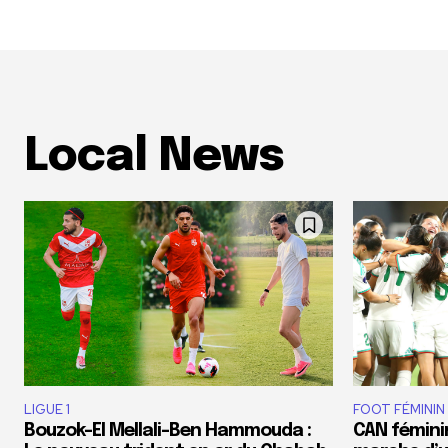
Local News
LIGUE 1
FOOT FÉMININ
Bouzok-El Mellali-Ben Hammouda :
CAN féminin