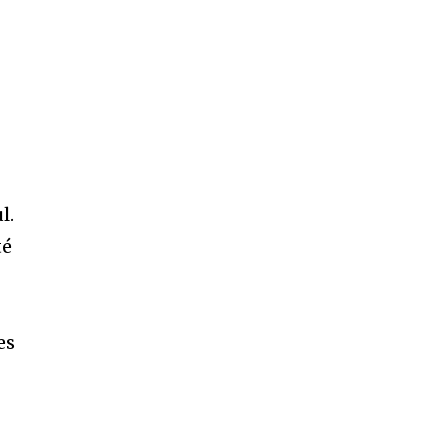
l.
té
es