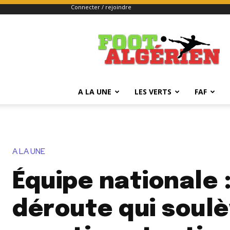
Connecter / rejoindre
FOOTALGERIEN
A LA UNE
LES VERTS
FAF
A LA UNE
Équipe nationale 
déroute qui soul