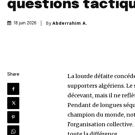
questions tactiq
By
Abderrahim A.
18 juin 2026
Share
La lourde défaite concédé
supporters algériens. Le 
décevant, mais il ne refl
Pendant de longues séquen
champion du monde, nota
l’organisation collective.
toute la différence.