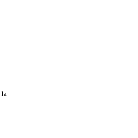
e
 la