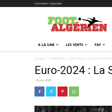
Connecter / rejoindre
FOOTALGERIEN
A LA UNE
LES VERTS
FAF
Accueil
ÉTRANGER
Euro-2024 : La Suisse et l’Ecos
Euro-2024 : La 
19 juin 2024