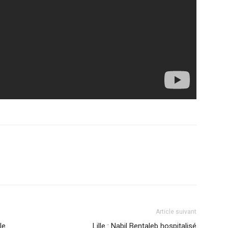
Article suivant
le
Lille : Nabil Bentaleb hospitalisé