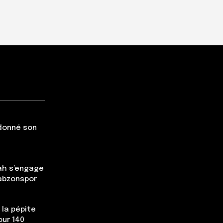
 donné son
ah s’engage
rabzonspor
 la pépite
our 140