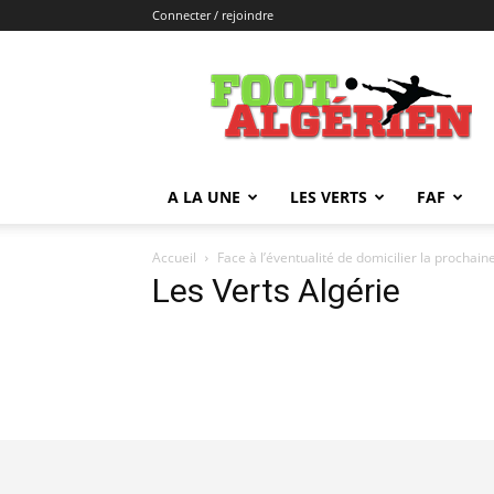
Connecter / rejoindre
FOOTALGERIEN
A LA UNE
LES VERTS
FAF
Accueil
Face à l’éventualité de domicilier la prochai
Les Verts Algérie