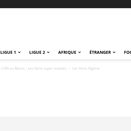
LIGUE 1
LIGUE 2
AFRIQUE
ÉTRANGER
FO
ne CAN au Maroc : Les Verts super motivés
Les Verts Algérie