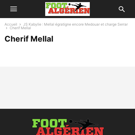
Accueil
JS Kabylie : Mellal égratigne encore Medouar et charge Serrar
Cherif Mellal
Cherif Mellal