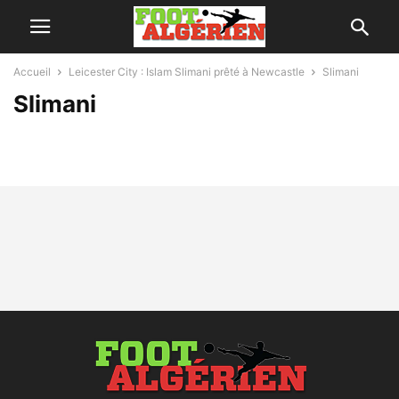
Accueil
Leicester City : Islam Slimani prêté à Newcastle
Slimani
Slimani