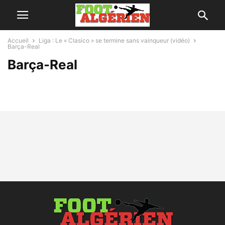
Accueil
Liga : Le « Clasico » se termine sans vainqueur (vidéo)
Barça-Real
Barça-Real