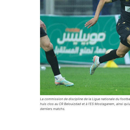
La commission de discipline de la Ligue nationale du footba
huis clos au CR Belouizdad et à l’ES Mostaganem, ainsi qu’un
derniers matchs.