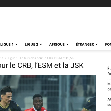
LIGUE 1
LIGUE 2
AFRIQUE
ÉTRANGER
FO
JSK
Ligue 1 : Le huis clos pour le CRB, l'ESM et la JSK
our le CRB, l’ESM et la JSK
Éq
fa
Ma
c
AC
su