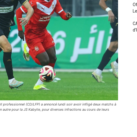
Of
L
CA
d’
ll professionnel (CD/LFP) a annoncé lundi soir avoir infligé deux matchs à
 autre pour la JS Kabylie, pour diverses infractions au cours de leurs