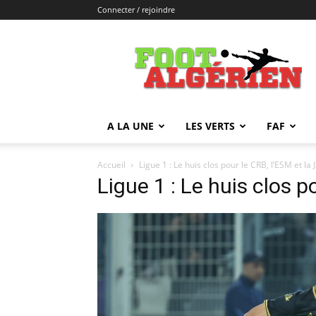
Connecter / rejoindre
FOOTALGERIEN
A LA UNE
LES VERTS
FAF
Accueil
Ligue 1 : Le huis clos pour le CRB, l’ESM et la 
Ligue 1 : Le huis clos p