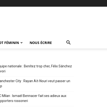
OT FÉMININ
NOUS ÉCRIRE
uipe nationale : Benítez trop cher, Félix Sánchez
vori
nchester City : Rayan Aït-Nouri veut passer un
ap
 Milan : Ismaël Bennacer fait ses adieux aux
pporters rossoneri