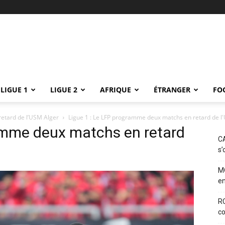
LIGUE 1
LIGUE 2
AFRIQUE
ÉTRANGER
FO
retard de l’USM Alger
Ligue 1 : Le LFP programme deux matchs en retard de l
ramme deux matchs en retard
CA
s’
M
en
RC
co