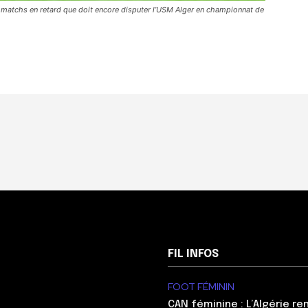
 matchs en retard que doit encore disputer l’USM Alger en championnat de
FIL INFOS
FOOT FÉMININ
CAN féminine : L’Algérie re