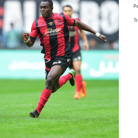
Pa
Tr