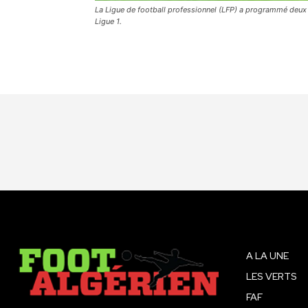
La Ligue de football professionnel (LFP) a programmé deux
Ligue 1.
A LA UNE
LES VERTS
FAF