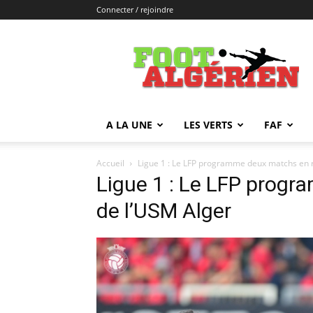
Connecter / rejoindre
FOOTALGERIEN
A LA UNE
LES VERTS
FAF
Accueil
Ligue 1 : Le LFP programme deux matchs en 
Ligue 1 : Le LFP prog
de l’USM Alger