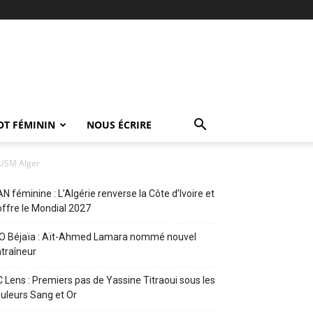
OT FÉMININ
NOUS ÉCRIRE
'USM Alger
N féminine : L’Algérie renverse la Côte d’Ivoire et
offre le Mondial 2027
O Béjaïa : Aït-Ahmed Lamara nommé nouvel
traîneur
 Lens : Premiers pas de Yassine Titraoui sous les
uleurs Sang et Or