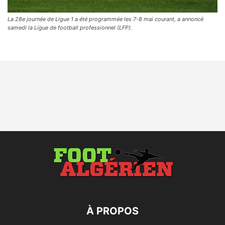
La 28e journée de Ligue 1 a été programmée les 7-8 mai courant, a annoncé
samedi la Ligue de football professionnel (LFP).
À PROPOS