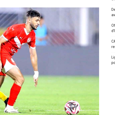
De
av
Of
d’
CA
re
Li
po