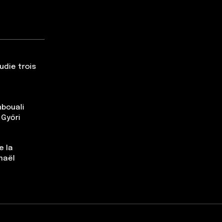
udie trois
nbouali
 Győri
e la
maël