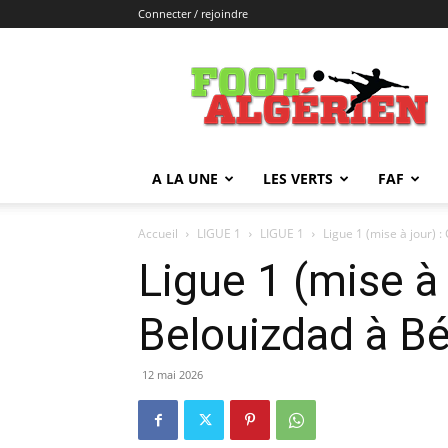
Connecter / rejoindre
FOOTALGERIEN
A LA UNE
LES VERTS
FAF
Accueil
LIGUE 1
LIGUE 1
Ligue 1 (mise à jour) : 
Ligue 1 (mise à 
Belouizdad à B
12 mai 2026