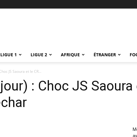
LIGUE 1
LIGUE 2
AFRIQUE
ÉTRANGER
FO
Choc JS Saoura et le CR...
jour) : Choc JS Saoura 
échar
Me
av