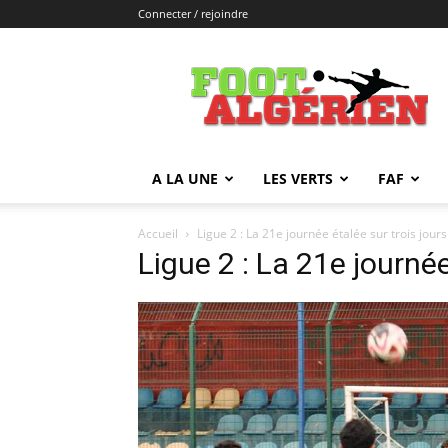
Connecter / rejoindre
FOOTALGERIEN
A LA UNE
LES VERTS
FAF
Accueil
Ligue 2 : La 21e journée étalée sur trois jours
Ligue 2 : La 21e journée