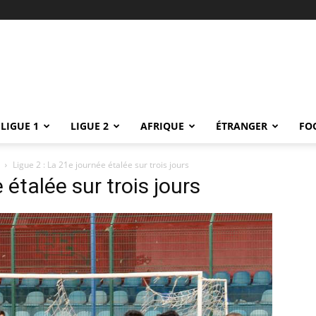
LIGUE 1
LIGUE 2
AFRIQUE
ÉTRANGER
FO
Ligue 2 : La 21e journée étalée sur trois jours
 étalée sur trois jours