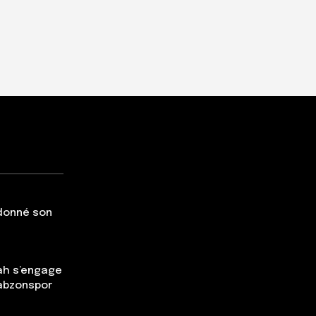
 donné son
ah s’engage
rabzonspor