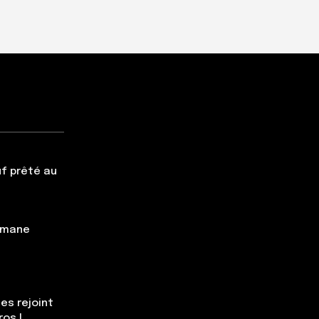
f prêté au
simane
es rejoint
ros !