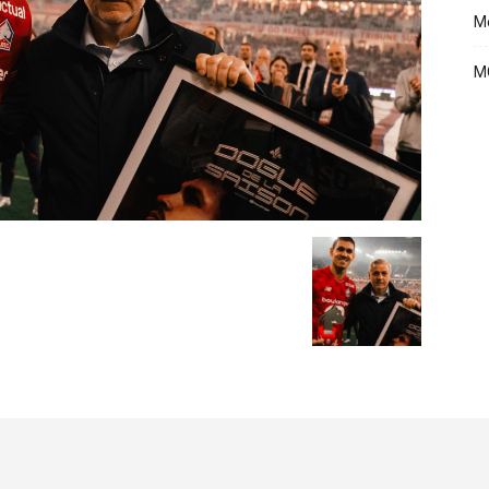
Me
MC