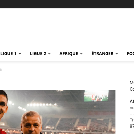
LIGUE 1
LIGUE 2
AFRIQUE
ÉTRANGER
FO
i
MC
Co
Af
no
Tr
87