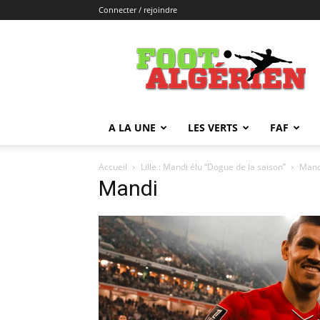
Connecter / rejoindre
FOOTALGERIEN
A LA UNE
LES VERTS
FAF
Accueil
Lille : Mandi élu “Dogue de la saison”
Mand
Mandi