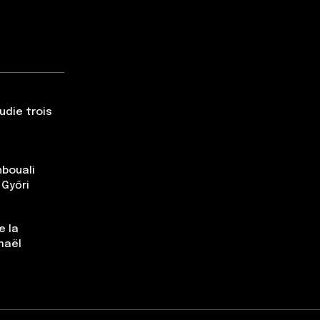
udie trois
nbouali
 Győri
e la
maël