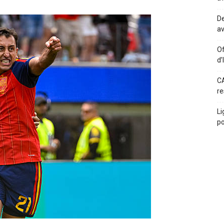
De
av
Of
d’
CA
re
Li
po