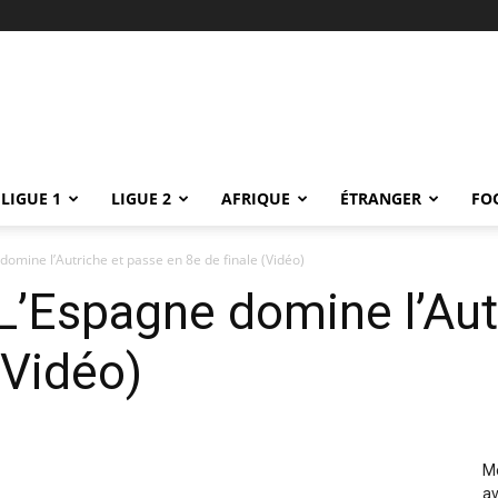
LIGUE 1
LIGUE 2
AFRIQUE
ÉTRANGER
FO
domine l’Autriche et passe en 8e de finale (Vidéo)
L’Espagne domine l’Aut
(Vidéo)
Me
av