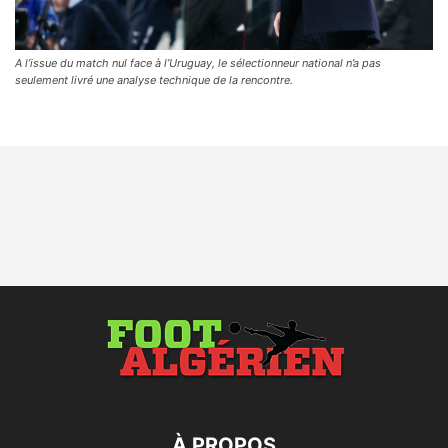
A l’issue du match nul face à l’Uruguay, le sélectionneur national n’a pas
seulement livré une analyse technique de la rencontre.
À PROPOS