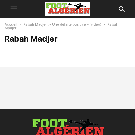
Accueil
Rabah Madjer : « Une défaite positive » (vidéo)
Rabah
Madjer
Rabah Madjer