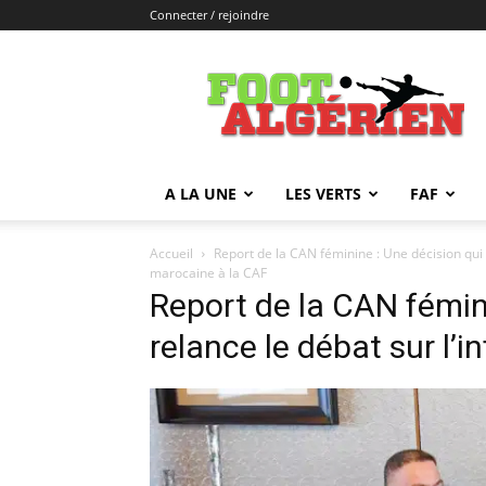
Connecter / rejoindre
FOOTALGERIEN
A LA UNE
LES VERTS
FAF
Accueil
Report de la CAN féminine : Une décision qui 
marocaine à la CAF
Report de la CAN fémin
relance le débat sur l’