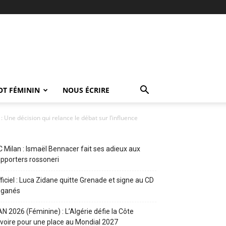
OT FÉMININ
NOUS ÉCRIRE
 Une décision qui relance le débat sur l’influence
 Milan : Ismaël Bennacer fait ses adieux aux
pporters rossoneri
ficiel : Luca Zidane quitte Grenade et signe au CD
eganés
N 2026 (Féminine) : L’Algérie défie la Côte
Ivoire pour une place au Mondial 2027