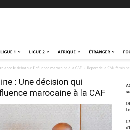
LIGUE 1
LIGUE 2
AFRIQUE
ÉTRANGER
FO
relance le débat sur l’influence marocaine à la CAF
Report de la CAN féminine :
ine : Une décision qui
AC
influence marocaine à la CAF
su
Of
L
CA
d’