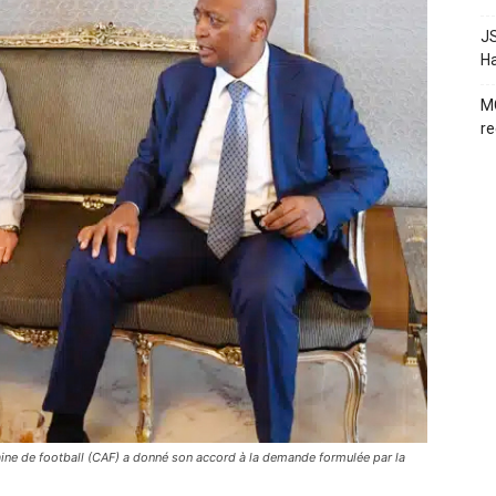
JS
H
MC
re
caine de football (CAF) a donné son accord à la demande formulée par la