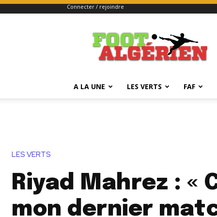
Connecter / rejoindre
FOOTALGERIEN
A LA UNE
LES VERTS
FAF
LES VERTS
Riyad Mahrez : « 
mon dernier matc