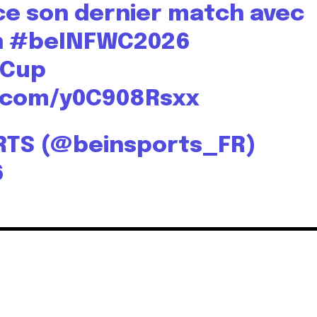
ce son dernier match avec
n
#beINFWC2026
dCup
r.com/y0C908Rsxx
RTS (@beinsports_FR)
6