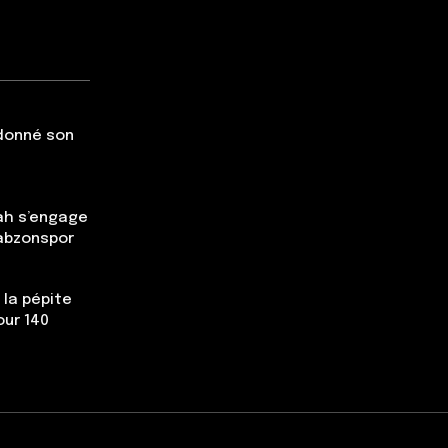
 donné son
ah s’engage
rabzonspor
 la pépite
our 140