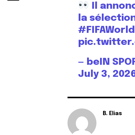
Il annon
la sélectio
#FIFAWorl
pic.twitte
— beIN SPO
July 3, 202
B. Elias