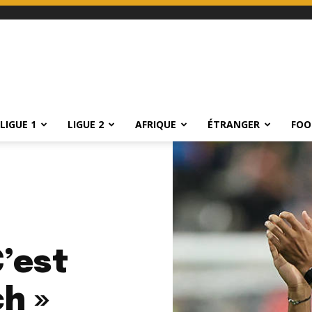
LIGUE 1
LIGUE 2
AFRIQUE
ÉTRANGER
FOO
C’est
h »