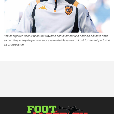
L’ailier algérien Bachir Belloumi traverse actuellement une période délicate dans
sa carrière, marquée par une succession de blessures qui ont fortement perturbé
sa progression