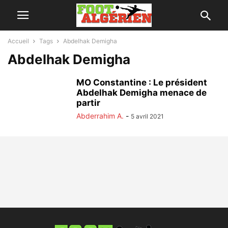
Accueil
Tags
Abdelhak Demigha
Abdelhak Demigha
MO Constantine : Le président
Abdelhak Demigha menace de
partir
Abderrahim A.
-
5 avril 2021