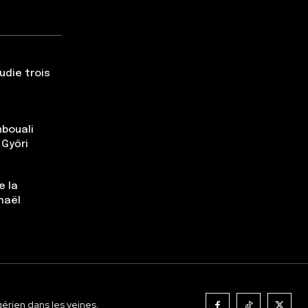
udie trois
nbouali
 Győri
e la
maël
gérien dans les veines.