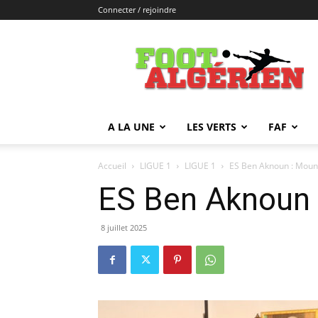
Connecter / rejoindre
FOOTALGERIEN
A LA UNE
LES VERTS
FAF
Accueil
LIGUE 1
LIGUE 1
ES Ben Aknoun : Mou
ES Ben Aknoun
8 juillet 2025