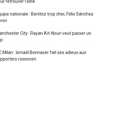
ur retrouver l’élite
uipe nationale : Benítez trop cher, Félix Sánchez
vori
nchester City : Rayan Aït-Nouri veut passer un
ap
 Milan : Ismaël Bennacer fait ses adieux aux
pporters rossoneri