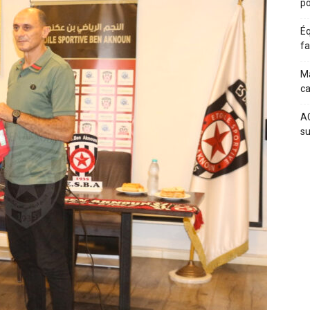
po
Éq
fa
Ma
c
AC
su