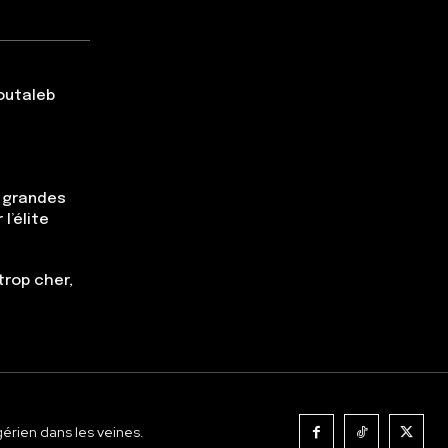
Boutaleb
s grandes
l’élite
trop cher,
gérien dans les veines.