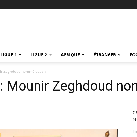
LIGUE 1
LIGUE 2
AFRIQUE
ÉTRANGER
FO
nir Zeghdoud nommé coach
 : Mounir Zeghdoud n
CA
re
Li