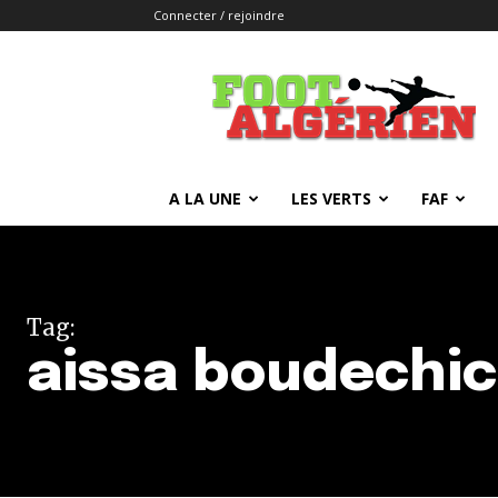
Connecter / rejoindre
FOOTALGERIEN
A LA UNE
LES VERTS
FAF
Tag:
aissa boudechi