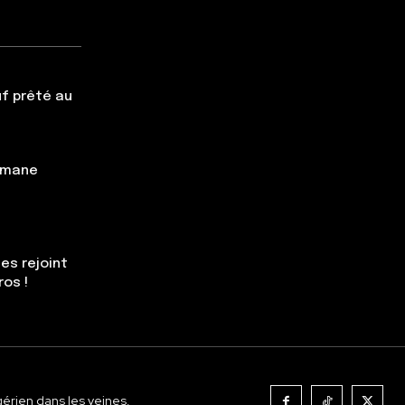
f prêté au
simane
es rejoint
ros !
gérien dans les veines.