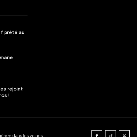
f prêté au
simane
es rejoint
ros !
gérien dans les veines.