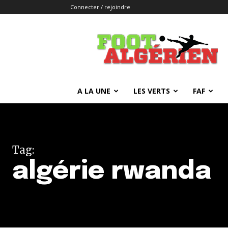
Connecter / rejoindre
FOOTALGERIEN
A LA UNE
LES VERTS
FAF
Tag:
algérie rwanda