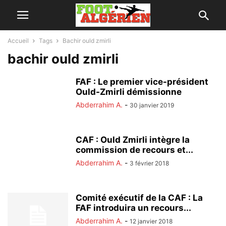
Accueil
Tags
Bachir ould zmirli
bachir ould zmirli
FAF : Le premier vice-président
Ould-Zmirli démissionne
Abderrahim A.
-
30 janvier 2019
CAF : Ould Zmirli intègre la
commission de recours et...
Abderrahim A.
-
3 février 2018
Comité exécutif de la CAF : La
FAF introduira un recours...
Abderrahim A.
-
12 janvier 2018