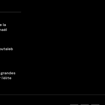
e la
maël
Boutaleb
s grandes
l’élite