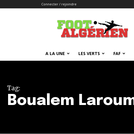
Connecter / rejoindre
FOOTALGERIEN
A LA UNE
LES VERTS
FAF
Tag:
Boualem Larou