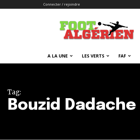
Connecter / rejoindre
FOOTALGERIEN
A LA UNE
LES VERTS
FAF
Tag:
Bouzid Dadache