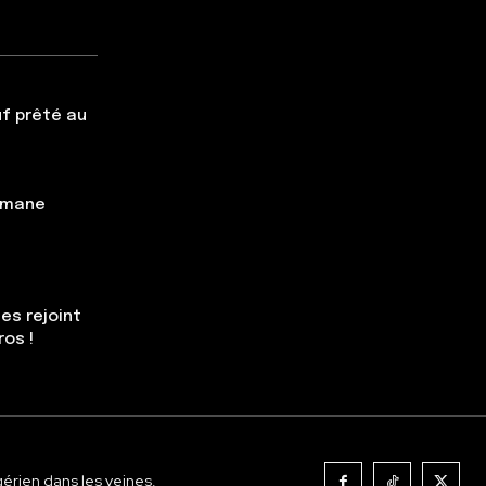
f prêté au
simane
es rejoint
ros !
gérien dans les veines.