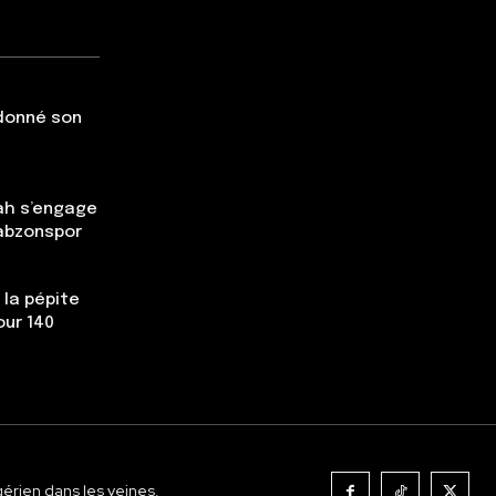
 donné son
ah s’engage
rabzonspor
 la pépite
our 140
gérien dans les veines.