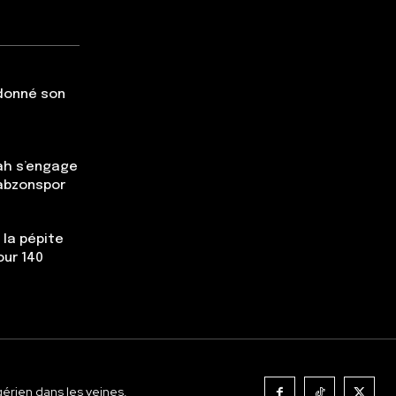
 donné son
ah s’engage
rabzonspor
 la pépite
our 140
gérien dans les veines.