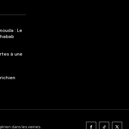
mouda : Le
Chabab
rtes à une
trichien
gérien dans les veines.