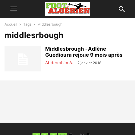
Accueil
Tags
Middlesrbough
middlesrbough
Middlesbrough : Adlène
Guedioura rejoue 9 mois après
Abderrahim A.
-
2 janvier 2018