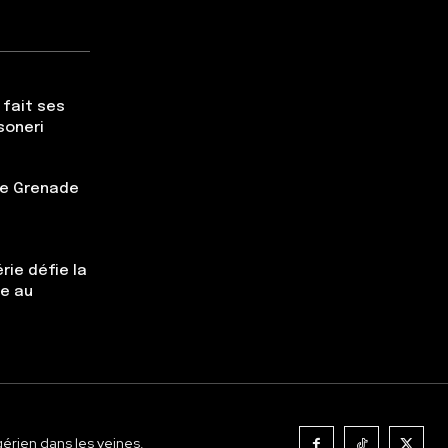
 fait ses
soneri
tte Grenade
rie défie la
ce au
gérien dans les veines.