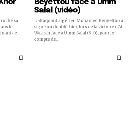
 Khor
Beyettou face à Umm
Salal (vidéo)
croché sa
L’attaquant algérien Mohamed Benyettou a
dans le
signé un doublé, hier, lors de la victoire d’Al
inant ce
Wakrah face à Umm Salal (5-0), pour le
compte de...