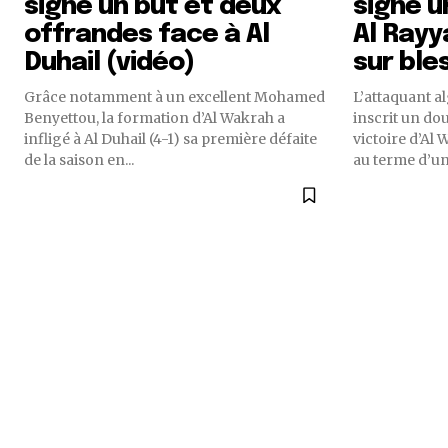
signe un but et deux
signe u
offrandes face à Al
Al Rayy
Duhail (vidéo)
sur ble
Grâce notamment à un excellent Mohamed
L’attaquant 
Benyettou, la formation d’Al Wakrah a
inscrit un dou
infligé à Al Duhail (4-1) sa première défaite
victoire d’Al 
de la saison en...
au terme d’un.