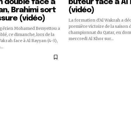
n doublé face à
buteur face à Al
an, Brahimi sort
(vidéo)
ssure (vidéo)
La formation d’Al Wakrah a dé
première victoire de la saison 
algérien Mohamed Benyettou a
championnat du Qatar, en dom
blé, ce dimanche, lors de la
mercredi Al Khor sur...
Wakrah face à Al Rayyan (4-3),
..