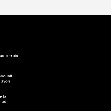
udie trois
nbouali
 Győri
e la
maël