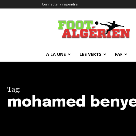
Connecter / rejoindre
FOOTALGERIEN
A LA UNE
LES VERTS
FAF
Tag:
mohamed benye