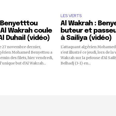
LES VERTS
 Benyetttou
Al Wakrah : Beny
 Al Wakrah coule
buteur et passe
Al Duhail (vidéo)
à Sailiya (vidéo)
e 27 novembre dernier,
L'attaquant algérien Mohamed
algérien Mohamed Benyettou a
s'est illustré ce jeudi, lors de la 
emin des filets, hier vendredi,
Wakrah sur la pelouse d'Al Sail
l’unique but d’Al Wakrah...
Belhadj (3-1) en...