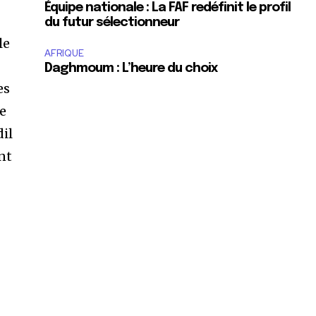
Équipe nationale : La FAF redéfinit le profil
du futur sélectionneur
le
AFRIQUE
Daghmoum : L’heure du choix
es
de
dil
nt