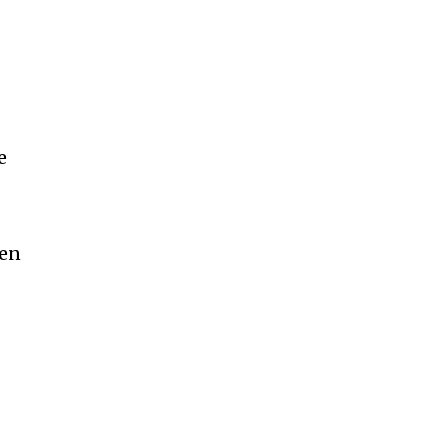
e
e
(en