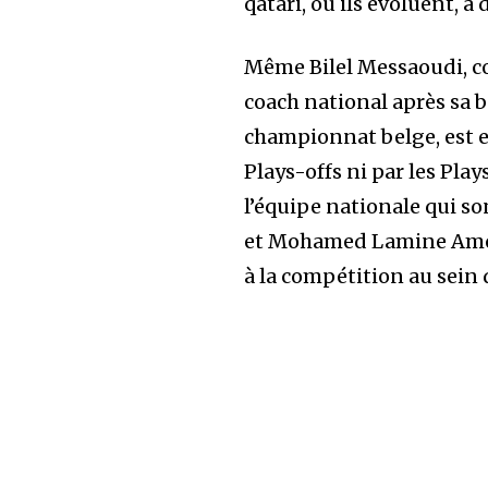
qatari, où ils évoluent, a 
Même Bilel Messaoudi, c
coach national après sa be
championnat belge, est e
Plays-offs ni par les Pla
l’équipe nationale qui so
et Mohamed Lamine Amoura
à la compétition au sein 