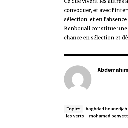
Ce que vivent les autres 
convoquer, et avec l’inte
sélection, et en l’absenc
Benbouali constitue une o
chance en sélection et dè
Abderrahim
baghdad bounedjah
Topics
les verts
mohamed benyet