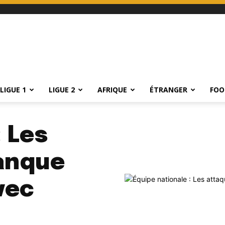
LIGUE 1
LIGUE 2
AFRIQUE
ÉTRANGER
FOO
: Les
anque
vec