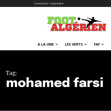
Connecter / rejoindre
FOOTALGERIEN
A LA UNE
LES VERTS
FAF
Tag:
mohamed farsi