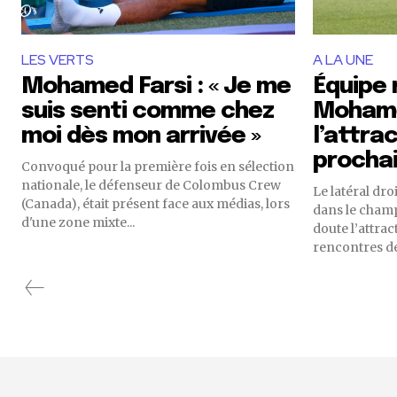
LES VERTS
A LA UNE
Mohamed Farsi : « Je me
Équipe 
suis senti comme chez
Mohame
moi dès mon arrivée »
l’attra
procha
Convoqué pour la première fois en sélection
nationale, le défenseur de Colombus Crew
Le latéral dr
(Canada), était présent face aux médias, lors
dans le champ
d'une zone mixte...
doute l’attra
rencontres des