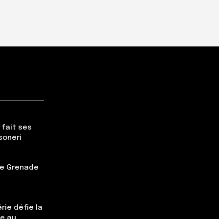
 fait ses
soneri
tte Grenade
rie défie la
ce au