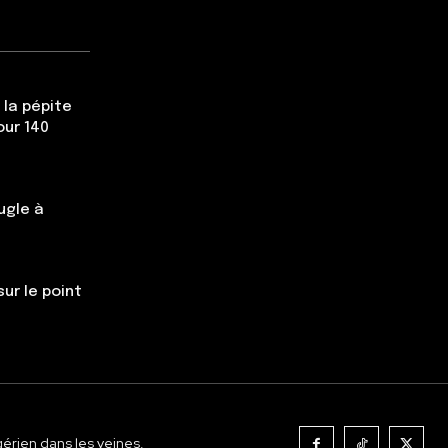
 la pépite
our 140
ugle à
ur le point
gérien dans les veines.