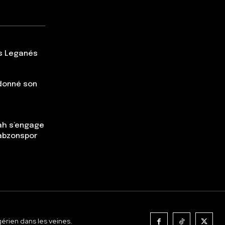
rs Leganés
 donné son
ah s’engage
rabzonspor
gérien dans les veines.