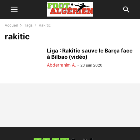
Accueil
Tags
Rakitic
rakitic
Liga : Rakitic sauve le Barça face
à Bilbao (vidéo)
Abderrahim A.
-
23 juin 2020