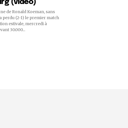
rg (vidéo)
one de Ronald Koeman, sans
 a perdu (2-1) le premier match
tion estivale, mercredi à
ant 30.000...