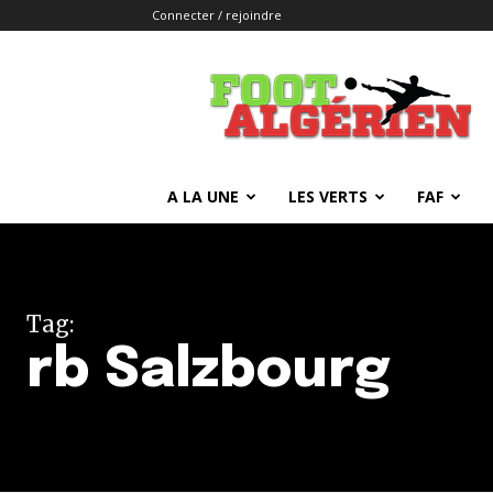
Connecter / rejoindre
FOOTALGERIEN
A LA UNE
LES VERTS
FAF
Tag:
rb Salzbourg