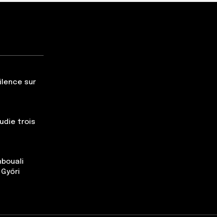
silence sur
udie trois
nbouali
 Győri