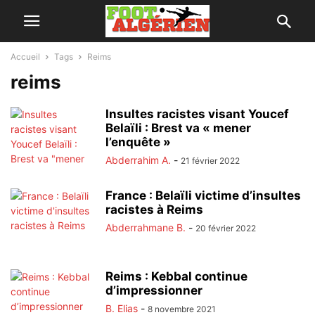
Accueil
Tags
Reims
reims
Insultes racistes visant Youcef
Belaïli : Brest va « mener
l’enquête »
Abderrahim A.
-
21 février 2022
France : Belaïli victime d’insultes
racistes à Reims
Abderrahmane B.
-
20 février 2022
Reims : Kebbal continue
d’impressionner
B. Elias
-
8 novembre 2021