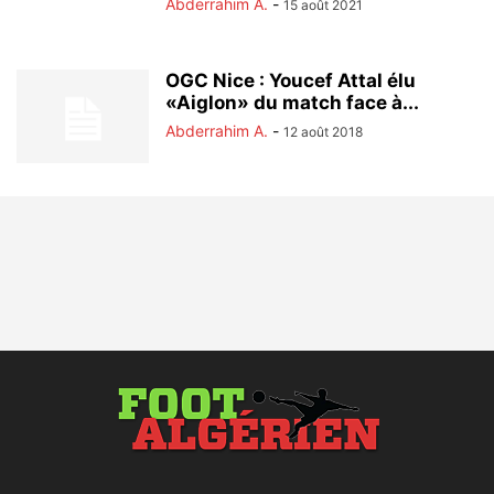
Abderrahim A.
-
15 août 2021
OGC Nice : Youcef Attal élu
«Aiglon» du match face à...
Abderrahim A.
-
12 août 2018