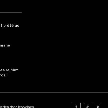
f prêté au
simane
es rejoint
ros !
gérien dans les veines.