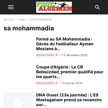
Accueil
Tags
Sa mohammadia
sa mohammadia
Formé au SA Mohammadia :
Décès du footballeur Aymen
Meziane à...
Abderrahim A.
-
13 décembre 2020
Coupe d’Algérie : Le CR
Belouizdad, premier qualifié pour
les quarts...
Abderrahim A.
-
21 janvier 2019
DNA Ouest (23e journée) : L’ES
Mostaganem prend sa revanche
sur...